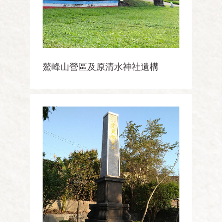
鰲峰山營區及原清水神社遺構