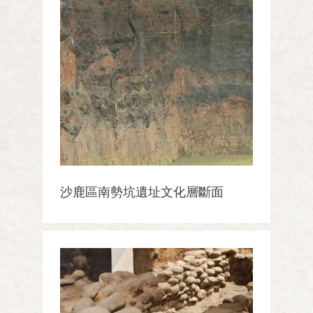
沙鹿區南勢坑遺址文化層斷面