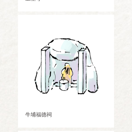
牛埔福德祠