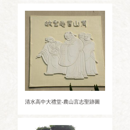
清水高中大禮堂-農山言志聖跡圖