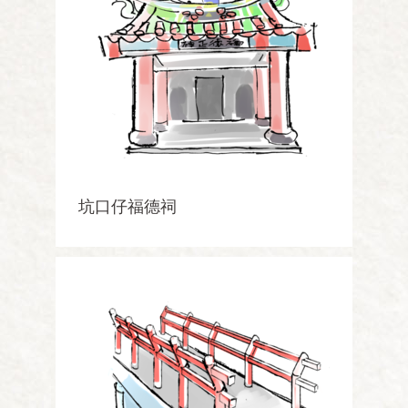
坑口仔福德祠