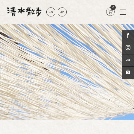
0
EN
JP