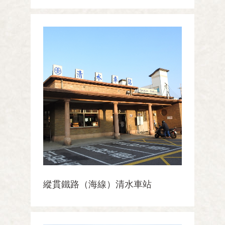
縱貫鐵路（海線）清水車站