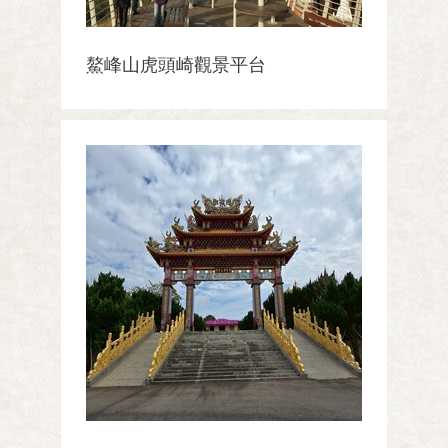
鰲峰山虎頭崎觀景平台