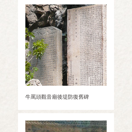
牛罵頭觀音廟後堤防復舊碑