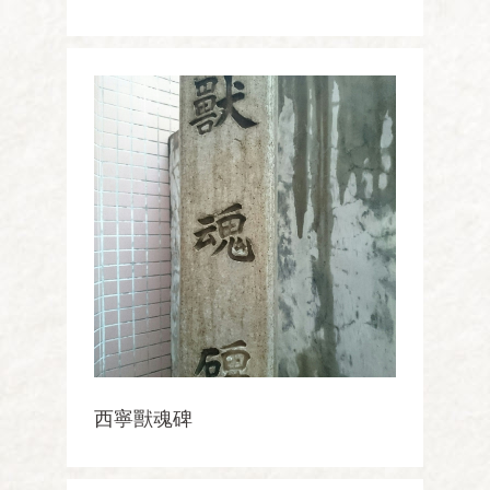
西寧獸魂碑