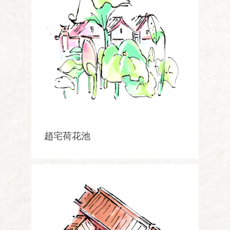
趙宅荷花池