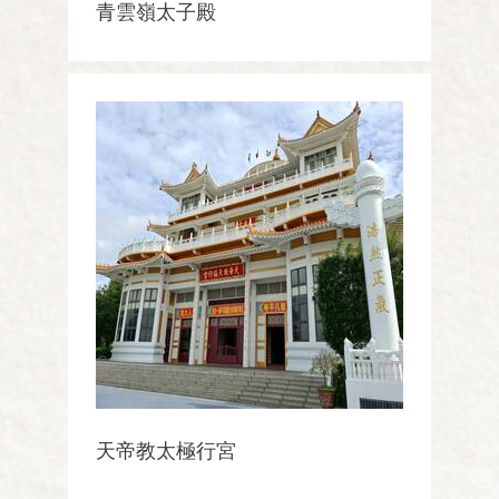
青雲嶺太子殿
天帝教太極行宮