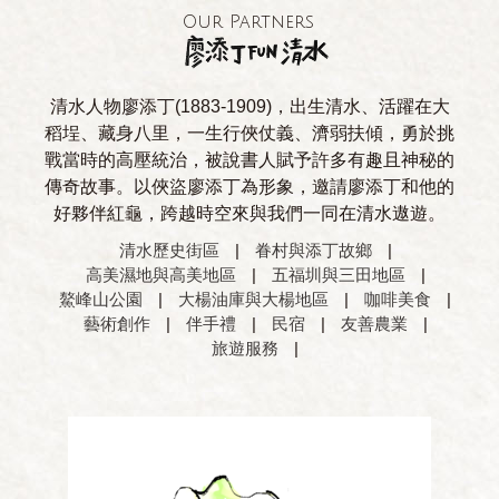
Our Partners
清水人物廖添丁(1883-1909)，出生清水、活躍在大
稻埕、藏身八里，一生行俠仗義、濟弱扶傾，勇於挑
戰當時的高壓統治，被說書人賦予許多有趣且神秘的
傳奇故事。以俠盜廖添丁為形象，邀請廖添丁和他的
好夥伴紅龜，跨越時空來與我們一同在清水遨遊。
清水歷史街區
|
眷村與添丁故鄉
|
高美濕地與高美地區
|
五福圳與三田地區
|
鰲峰山公園
|
大楊油庫與大楊地區
|
咖啡美食
|
藝術創作
|
伴手禮
|
民宿
|
友善農業
|
旅遊服務
|