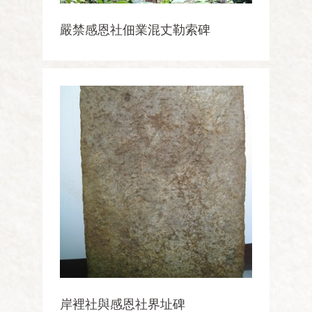
嚴禁感恩社佃業混丈勒索碑
岸裡社與感恩社界址碑