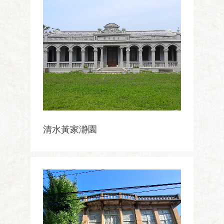
清水黃家瀞園