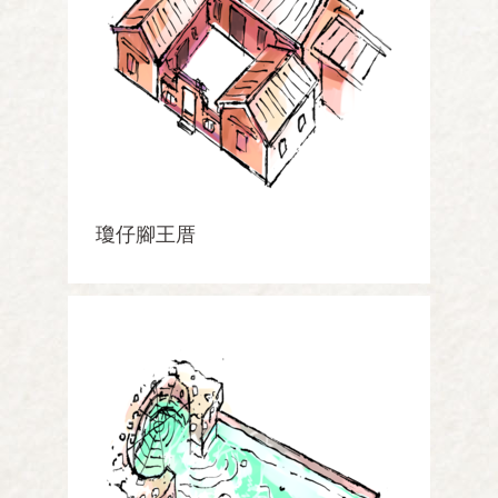
瓊仔腳王厝