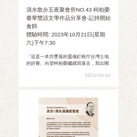
清水散步五夜聚會所NO.43 柯柏榮
臺華雙語文學作品分享會-記持開始
食餌
體驗時間: 2023年10月21日(星期
六)下午7:30
「這是一本共墜落的靈魂釘根佇台灣土地
的好冊。向望柯柏榮繼續寫落去，寫出閣
較濟好作品，用伊佮別人毋相仝的命運做
2023/10/12
底，用伊紲拍的台語，寫出新閣有味的景
緻！」—向陽 「詩人寫詩的功力咱逐家
看kah真清楚。柏榮會當共日常的景緻、
生 ...