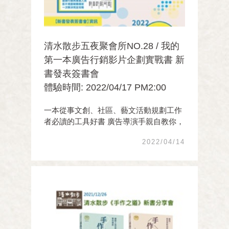
清水散步五夜聚會所NO.28 / 我的
第一本廣告行銷影片企劃實戰書 新
書發表簽書會
體驗時間: 2022/04/17 PM2:00
一本從事文創、社區、藝文活動規劃工作
者必讀的工具好書 廣告導演手親自教你，
完成影片企劃職能訓練的35堂課 從現在開
2022/04/14
始，你也能掌握廣告行銷影片企劃力！ 導
演楊易老師協助您完成影片規劃的實戰經
驗！