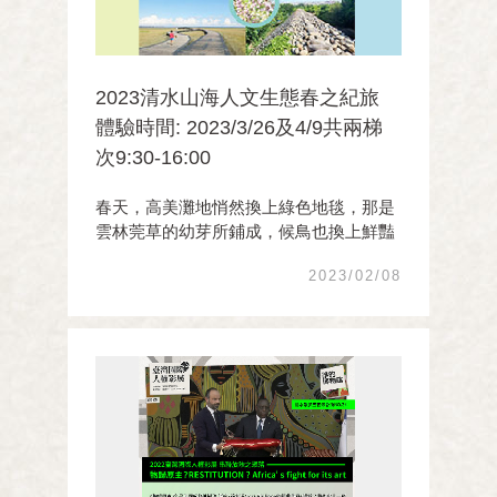
2023清水山海人文生態春之紀旅
體驗時間: 2023/3/26及4/9共兩梯
次9:30-16:00
春天，高美灘地悄然換上綠色地毯，那是
雲林莞草的幼芽所鋪成，候鳥也換上鮮豔
美麗的羽衣，邀您舉行一場與候鳥的餞別
2023/02/08
會。在鰲峰山，苦楝的紫花開滿山頭，締
造了春天的浪漫情懷，鵝卵石堆砌的「石
駁」，不僅擔負防洪功能，也創造了鰲峰
山公園特殊的「 ...