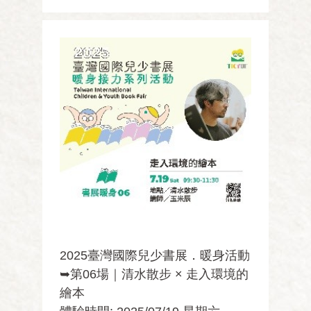
主軸以土地踏查活動搭配有趣故事線，並
輔以手作體驗，引起學員對家鄉土地歷史
的熱情。學員將 ...
2025臺灣國際兒少書展．暖身活動
➥第06場｜清水散步 × 走入環境的
繪本