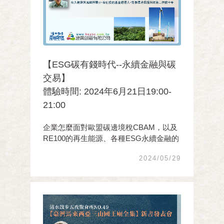
【ESG碳有錢時代--永續金融與碳
交易】
體驗時間: 2024年6月21日19:00-
21:00
企業怎麼面對歐盟碳邊境稅CBAM，以及
RE100的再生能源、各種ESG永續金融的
要求?民眾該怎麼看懂碳交易：清水高美
2024/05/29
濕地有藍碳可賣嗎?甲安埔農地碳匯的黃
碳賣多少錢? 大肚山種樹的綠碳呢?逐家作
伙來掌握2050淨零排放的世界趨勢！請中
火、風電、高碳產 ...