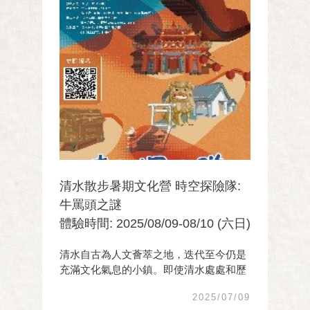
清水散步暑期文化營 時空探險隊:
牛罵頭之謎
體驗時間: 2025/08/09-08/10 (六日)
清水自古為人文薈萃之地，迭代至今仍是
充滿文化氣息的小鎮。即使清水處處和歷
史文化相關，歷史痕跡仍隨時間沖刷逐漸
2025/07/09
被淡忘。因此期望以本營隊作為進入點，