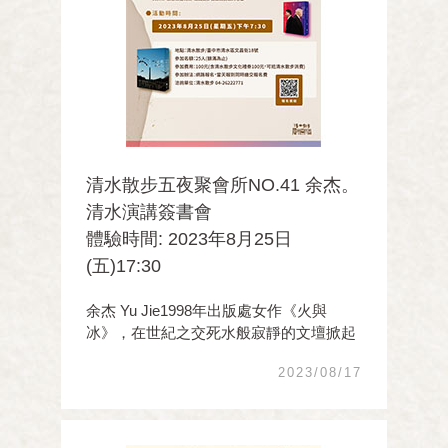
清水散步五夜聚會所NO.41 余杰。
清水演講簽書會
體驗時間: 2023年8月25日
(五)17:30
余杰 Yu Jie1998年出版處女作《火與
冰》，在世紀之交死水般寂靜的文壇掀起
一陣旋風，短短數月間暢銷百萬冊。2012
2023/08/17
年1月，攜妻兒赴美，拋棄如同「動物農
莊」般野蠻殘酷的中國，誓言「今生不做
中國人」，2018年12月，入籍美國，自由
在哪裡，祖國就在哪裡 ...