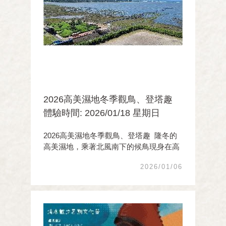
2026高美濕地冬季觀鳥、登塔趣
體驗時間: 2026/01/18 星期日
2026高美濕地冬季觀鳥、登塔趣 隆冬的
高美濕地，乘著北風南下的候鳥現身在高
美濕地，展開牠門在台灣冬季旅程， 好久
2026/01/06
不見的雁鴨、鷸鴴科及蒼鷺等水鳥群聚高
美濕地逐水覓食，以及臺灣特有植物-- 大
安水蓑衣紫紅色花蕊正盛開 ...