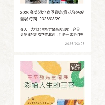
2026高美濕地春季觀鳥賞花登塔紀
體驗時間: 2026/03/29
春天，大批的候鳥群聚高美濕地，穿著一
身艷麗的彩衣準備北返，即將完成牠們在
台灣冬季旅程；在高美燈塔及賞鳥半島的
2026/03/08
草地，正上演著一年一度的紫色綬草的花
之饗宴，資深鳥人吳長錕邀您一起到高美
濕地跟這些老朋友Say Goodbye，同時登
上高美燈塔鳥瞰 ...