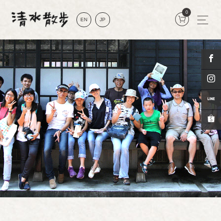
0
EN
JP