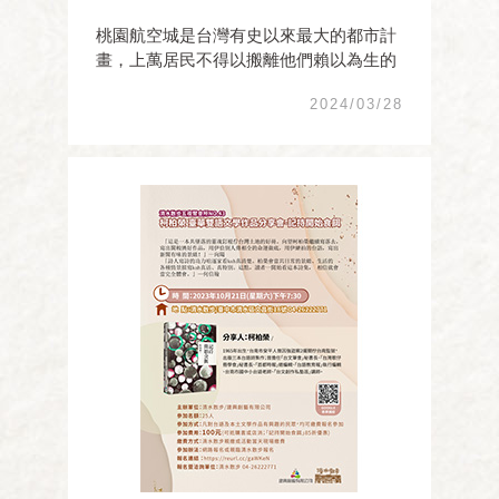
桃園航空城是台灣有史以來最大的都市計
畫，上萬居民不得以搬離他們賴以為生的
土地，空間及歷史產生鉅變。為了留下最
2024/03/28
後的的家園記憶，我們以空間為橫座標，
歷史為縱座標，在即將夷為平地之際，記
錄下五味雜陳的複雜的情緒，展開未來的
歷史行動。