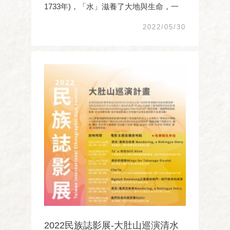
1733年)，「水」滋養了大地與生命，一
場與水相伴的單車探秘，跟著旅行達人吳
2022/05/30
長錕，沿著水圳一起探訪前人一路走來的
足跡。清水下湳農路至今仍保有純樸的自
然風貌與田野景觀，傳統住屋、聚落宮
廟、荷花及山巒鐵道等 ...
2022民族誌影展-大肚山巡演清水