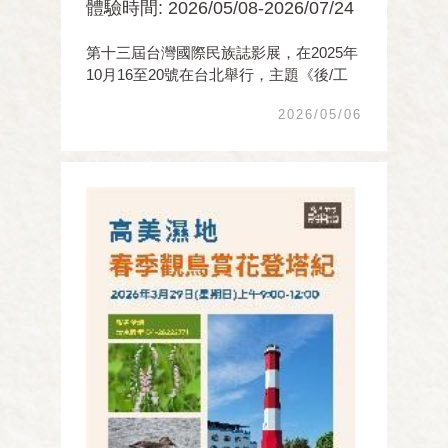
體驗時間: 2026/05/08-2026/07/24
第十三屆台灣國際民族誌影展，在2025年
10月16至20號在台北舉行，主題《後/工
業傳說》。2026年3月起，在全台各地的
2026/05/06
校園、社區及藝文端點，舉辦巡演放映，
臺中的靜宜大學、逢甲大學、沙鹿深波圖
書館、梧棲街仔尾册店及清水散步，共同
推出22場次，清水 ...