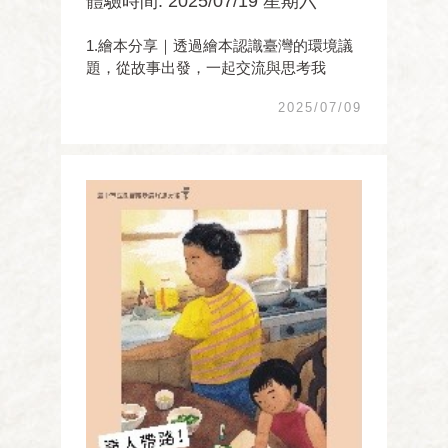
體驗時間: 2025/07/19 星期六
1.繪本分享｜透過繪本認識臺灣的環境議
題，從故事出發，一起交流與思考我
們身邊的生態與土地變化。 2.簡易立體
2025/07/09
紙藝｜認識立體紙藝的基本概念，動手完
成一立體卡片。