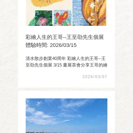
彩繪人生的王哥--王至劭先生個展
體驗時間: 2026/03/15
清水散步創業40周年 彩繪人生的王哥--王
至劭先生個展 3/15 畫展茶會分享王哥的繪
畫人生 邀您一起來欣賞11幅精彩作品 王
2026/03/07
至劭外號王哥，從小就學畫，他的媽媽以
前就在梧棲國中教國文和美術， 王哥小時
候就拿過全 ...