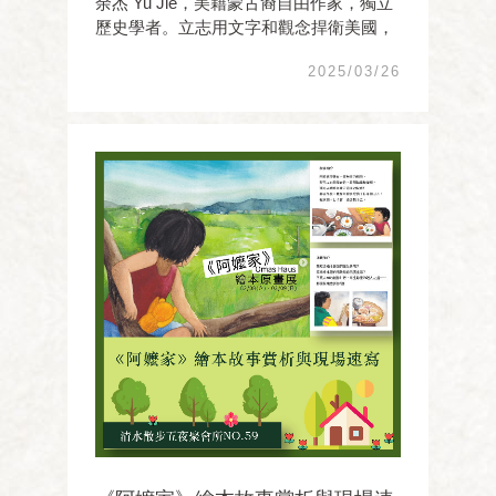
余杰 Yu Jie，美籍蒙古裔自由作家，獨立
歷史學者。立志用文字和觀念捍衛美國，
解構中國，守護台灣。1998年出版處女作
2025/03/26
《火與冰》，在世紀之交死水般寂靜的文
壇掀起一陣旋風，短短數月間暢銷百萬
冊。2012年1月，攜妻兒赴美，拋棄如同
「動物農莊」般野蠻 ...