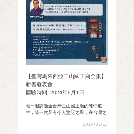
【臺灣馬來西亞三山國王廟全集】
新書發表會
體驗時間: 2024年6月1日
唯一遍訪過全台灣三山國王廟的陳中道
生，這一次又有令人驚訝之舉，在台灣之
後他又完成了馬來西亞的三山國王廟田野
2024/05/17
調查。 6月1日，他將在清水散步跟大家分
享「台灣、馬來西亞以及閩粵原鄉的三山