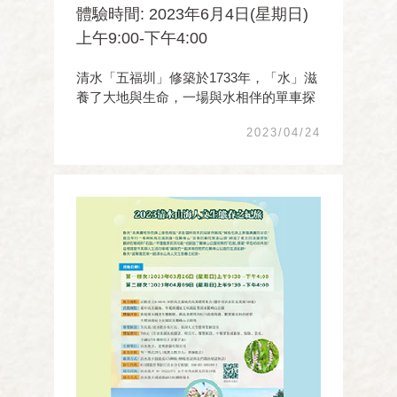
體驗時間: 2023年6月4日(星期日)
上午9:00-下午4:00
清水「五福圳」修築於1733年，「水」滋
養了大地與生命，一場與水相伴的單車探
秘，跟著旅行達人吳長錕，沿著水圳一起
2023/04/24
探訪前人一路走來的足跡、純樸自然風貌
與田野景觀，趙家荷花、聚落宮廟及山巒
鐵道，和海線火車一起追風，享受初夏浪
漫傳的一天。