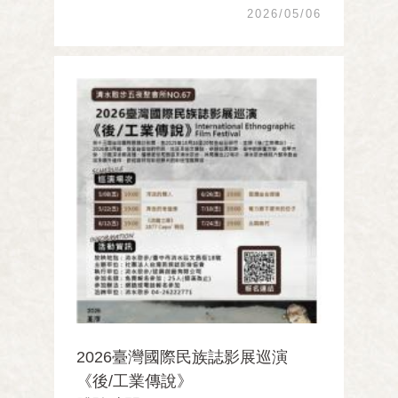
2026/05/06
師帶領大家深入探索日本的蒸汽火車與德
國的蒸汽火車，以及深入探索歐美國家的
鐵道博物館，還有臺灣的鐵道博物館，帶
給您鐵道全球化的世 ...
2026臺灣國際民族誌影展巡演
《後/工業傳說》