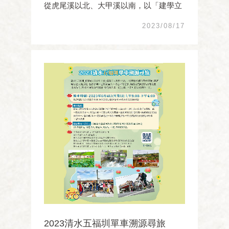
從虎尾溪以北、大甲溪以南，以「建學立
師，以彰雅化」之意，取縣名為彰化，並
2023/08/17
以半線城（今彰化市）作為縣治所在地。
雍正12年(1734)，彰化縣知縣的秦士望在
縣治周圍種了刺竹為牆，建四方城門，形
成一座周長780丈 ...
2023清水五福圳單車溯源尋旅