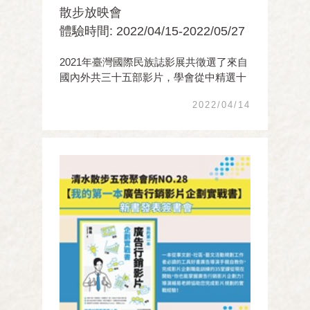
散步放映會
體驗時間: 2022/04/15-2022/05/27
2021年臺灣國際民族誌影展共徵選了來自
國內外共三十五部影片，學會從中精選十
五部民族誌影片，預計2022年4月至6月全
2022/04/14
台巡迴放映，議題涵蓋了族群文化、國
族、難民、性別等人權議題，且涵蓋了台
灣、緬甸、孟加拉、巴西、大洋洲、阿根
廷、美國、法國等 ...