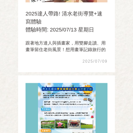
2025達人帶路! 清水老街導覽+速
寫體驗
體驗時間: 2025/07/13 星期日
跟著地方達人與插畫家，用雙腳走讀、用
畫筆留住老街風景！想用畫筆記錄旅行的
片刻？想更深入了解清水老街的故事？這
2025/07/09
場結合導覽與現場速寫的活動，你絕不能
錯過！ 由《海線散步》作者、在地達人吳
長錕帶路，帶你走進清水老街的歷史角
落，聽老街 ...