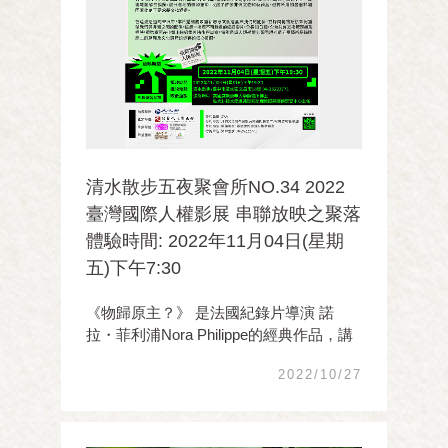
清水散步五夜聚會所NO.34 2022
臺灣國際人權影展 串聯放映之聚落
體驗時間: 2022年11月04日(星期
五)下午7:30
《物歸原主？》 是法國紀錄片導演 諾
拉・菲利浦Nora Philippe的經典作品，講
述了藝術史上一道複雜難解的課題。歐洲
2022/10/27
各地的博物館中，收藏了許多非洲文物和
藝術品，但其所屬的各個非洲國家此刻正
要求將文物返還。在這波返還的聲浪中，
本片邀請觀眾重新 ...