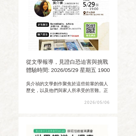
從文學報導，見證白恐迫害與挑戰
體驗時間: 2026/05/29 星期五 1900
吳介禎的文學創作聚焦於這些前輩的個人
歷史，以及他們與家人所承受的苦難。正
因如此，我們才擁有今日在台灣無慮無懼
2026/05/06
的生活。透過她的英文書寫，誠摯邀請你
一同體驗這段近代歷史裡的個人敘事—那
段強化我們意志面對當下挑戰的白恐過
去。 ...