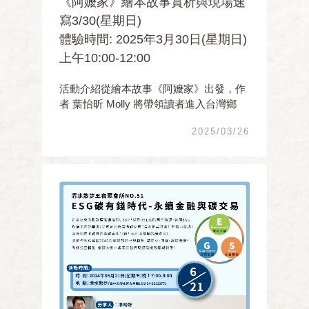
《阿嬤家》繪本故事賞析與現場速
寫3/30(星期日)
體驗時間: 2025年3月30日(星期日)
上午10:00-12:00
活動介紹從繪本故事《阿嬤家》出發，作
者 葉怡昕 Molly 將帶領讀者進入台灣鄉
間，尋找動人的台灣意象。接著，Molly會
2025/03/26
帶領學員走到戶外，將現實生活中的場
景，化為具有個人特色的插畫。 活動流程
（共2小時）：1.《阿嬤家》繪本故事賞析
2. 速寫示 ...