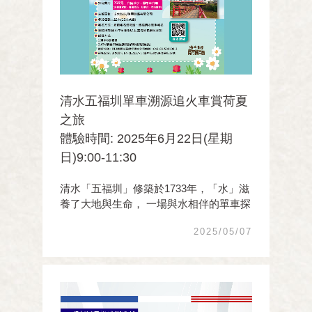
清水五福圳單車溯源追火車賞荷夏
之旅
體驗時間: 2025年6月22日(星期
日)9:00-11:30
清水「五福圳」修築於1733年，「水」滋
養了大地與生命， 一場與水相伴的單車探
秘，跟著旅行達人吳長錕一起探訪自然風
2025/05/07
貌與田野景觀， 趙家荷花、聚落宮廟及山
巒鐵道，和海線火車一起追逐，享受五福
圳農村秘境之美。