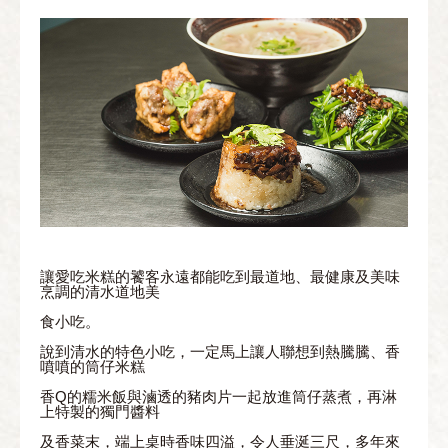
讓愛吃米糕的饕客永遠都能吃到最道地、最健康及美味
烹調的清水道地美
食小吃。
說到清水的特色小吃，一定馬上讓人聯想到熱騰騰、香
噴噴的筒仔米糕
香Q的糯米飯與滷透的豬肉片一起放進筒仔蒸煮，再淋
上特製的獨門醬料
及香菜末，端上桌時香味四溢，令人垂涎三尺，多年來