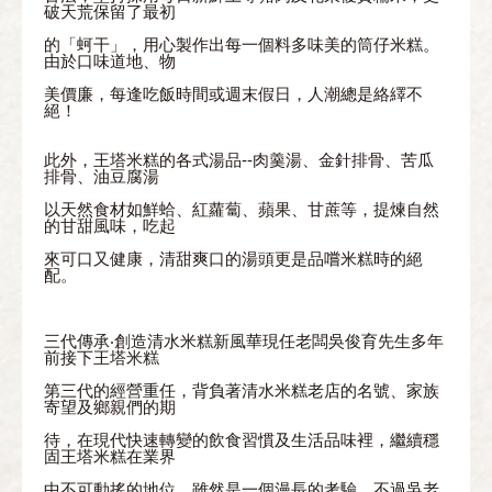
破天荒保留了最初
的「蚵干」，用心製作出每一個料多味美的筒仔米糕。
由於口味道地、物
美價廉，每逢吃飯時間或週末假日，人潮總是絡繹不
絕！
此外，王塔米糕的各式湯品--肉羹湯、金針排骨、苦瓜
排骨、油豆腐湯
以天然食材如鮮蛤、紅蘿蔔、蘋果、甘蔗等，提煉自然
的甘甜風味，吃起
來可口又健康，清甜爽口的湯頭更是品嚐米糕時的絕
配。
三代傳承‧創造清水米糕新風華現任老闆吳俊育先生多年
前接下王塔米糕
第三代的經營重任，背負著清水米糕老店的名號、家族
寄望及鄉親們的期
待，在現代快速轉變的飲食習慣及生活品味裡，繼續穩
固王塔米糕在業界
中不可動搖的地位。雖然是一個漫長的考驗，不過吳老