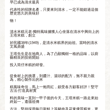
早已成為清水最具
代表性的招牌名產，只要來到清水，一定不能錯過這個
歷史悠久的美味好
物！
清水米糕元老‧獨特風味擄獲人心坐落在清水中興街上的
王塔米糕，創立
於民國38年(1949)，是清水米糕界的始祖。當時的清水
文風鼎盛
王塔先生是在地商人，為了凸顯獨樹一格的品味，以廚
藝精良的技術開始
投入筒仔米糕的研發。
從食材上的挑選，到醬汁、湯頭的配方，無不親力親
為，精心製作出的米
糕風味奇佳，馬上一炮而紅，頗受各方顧客好評！堅守
古法‧打造真材實
料的美味一直到一甲子後的今天，王塔米糕一路走來始
終如一，遵循祖傳
古法，堅持採用每日新鮮上等豬肉及花東優質糯米，更