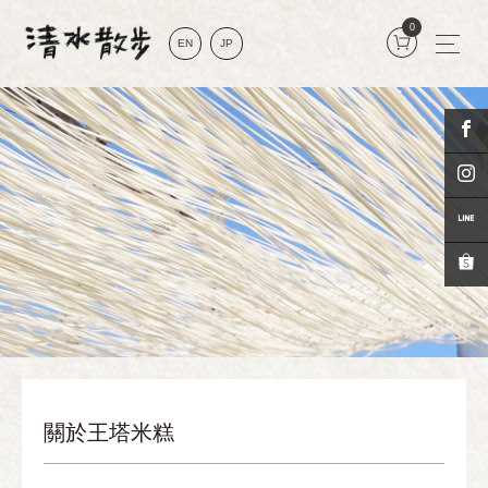
0
EN
JP
關於王塔米糕