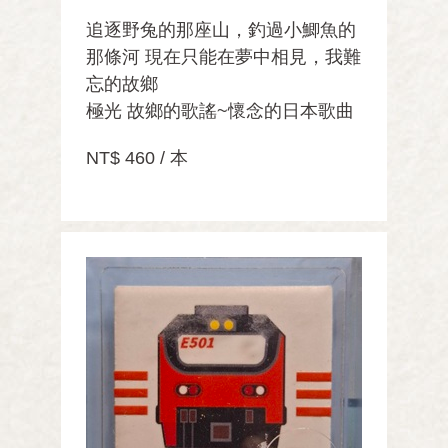
追逐野兔的那座山，釣過小鯽魚的
那條河 現在只能在夢中相見，我難
忘的故鄉
極光 故鄉的歌謠~懷念的日本歌曲
NT$ 460 / 本