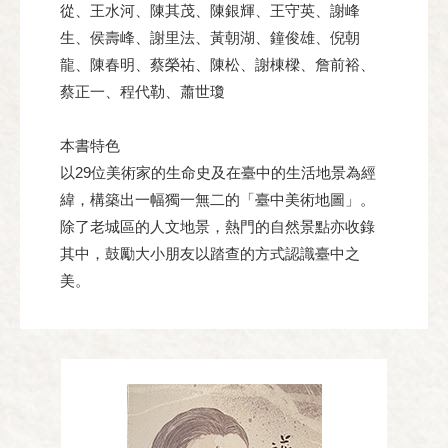
從、王水河、陳其茂、陳銀輝、王守英、謝峰
生、侯壽峰、謝里法、黃朝湖、鐘俊雄、倪朝
龍、陳春明、蔡榮祐、陳松、謝棟樑、詹前裕、
蔡正一、程代勒、蕭世瓊
本書特色
以29位美術家的生命史及在臺中的生活地景為經
緯，構築出一幅獨一無二的「臺中美術地圖」。
除了老城區的人文地景，熱門的自然景點亦收錄
其中，鼓勵大小朋友以踏查的方式認識臺中之
美。