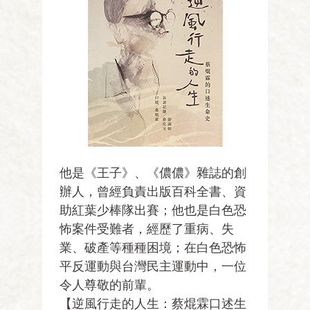
他是《王子》、《儂儂》雜誌的創
辦人，曾經負責出版百科全書、資
助紅葉少棒隊出賽；他也是白色恐
怖案件受難者，經歷了重病、失
業、破產等種種困境；在白色恐怖
平反運動與台灣民主運動中，一位
令人尊敬的前輩。
【逆風行走的人生：蔡焜霖口述生