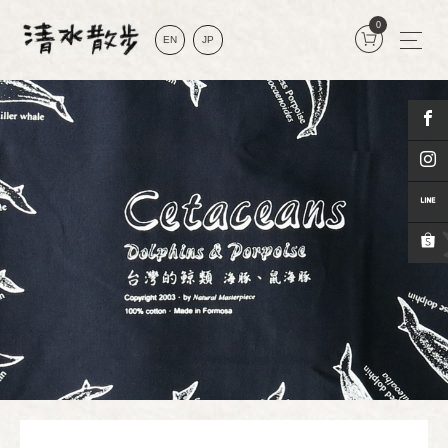
0
EN
JP