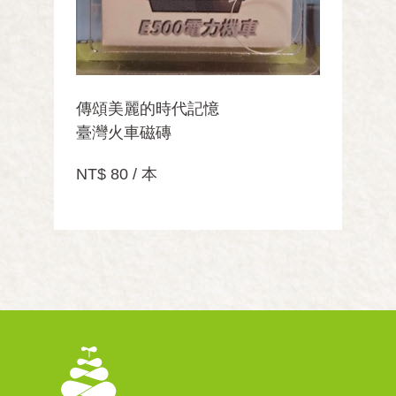
傳頌美麗的時代記憶
臺灣火車磁磚
NT$ 80 / 本