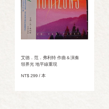
艾德．范．弗利特 作曲＆演奏
領界光 地平線重現
NT$ 299 / 本