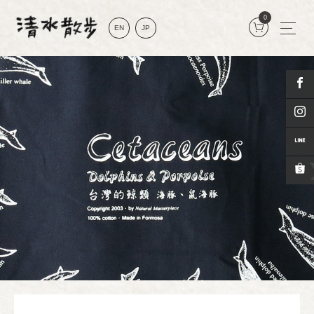
0
EN
JP