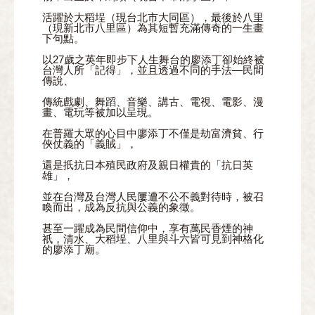
活躍於大稻埕（現台北市大同區），最後於八里
（現新北市八里區）為其短暫充滿傳奇的一生畫
下句點。
以27歲之英年即步下人生舞台的廖添丁卻始終被
台灣人所「記得」，並且透過不同的手法—民間
傳說、
傳統戲劇、舞蹈、音樂、講古、電視、電影、漫
畫、電玩等被加以呈現。
在普羅大眾的心目中廖添丁不僅是劫富濟貧、行
俠仗義的「義賊」，
還是扺抗日本殖民政府及親日權貴的「抗日英
雄」，
並在台灣及台灣人民屢遭不公不義對待時，被召
喚而出，成為反抗與公義的象徵。
甚至一躍成為民間信仰中，享有萬民香煙的神
祇，清水、大稻埕、八里與斗六皆可見到神格化
的廖添丁廟。