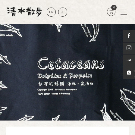
0
EN
JP