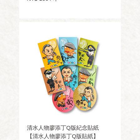
清水人物廖添丁Q版紀念貼紙
【清水人物廖添丁Q版貼紙】