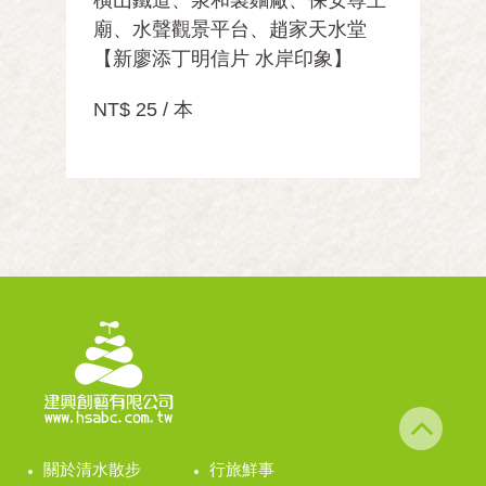
廟、水聲觀景平台、趙家天水堂
【新廖添丁明信片 水岸印象】
NT$ 25 / 本
關於清水散步
行旅鮮事