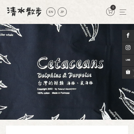
0
EN
JP