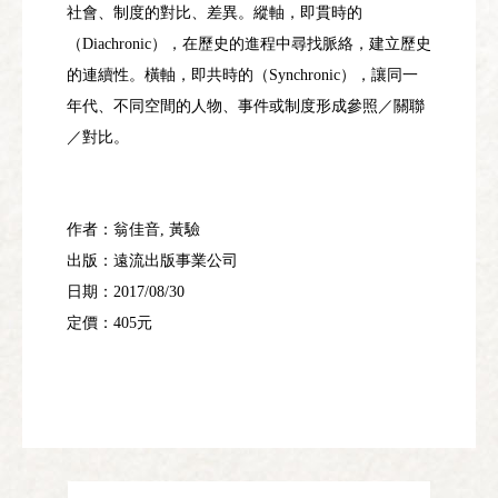
社會、制度的對比、差異。縱軸，即貫時的
（
），在歷史的進程中尋找脈絡，建立歷史
Diachronic
的連續性。橫軸，即共時的（
），讓同一
Synchronic
年代、不同空間的人物、事件或制度形成參照／關聯
／對比。
作者：翁佳音
黃驗
,
出版：遠流出版事業公司
日期：
2017/08/30
定價：
元
405