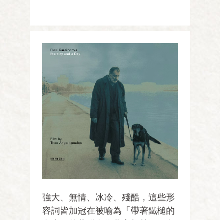
強大、無情、冰冷、殘酷，這些形
容詞皆加冠在被喻為「帶著鐵槌的