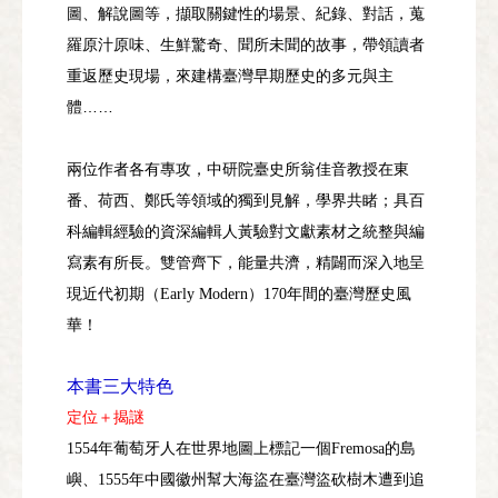
圖、解說圖等，擷取關鍵性的場景、紀錄、對話，蒐
羅原汁原味、生鮮驚奇、聞所未聞的故事，帶領讀者
重返歷史現場，來建構臺灣早期歷史的多元與主
體……
兩位作者各有專攻，中研院臺史所翁佳音教授在東
番、荷西、鄭氏等領域的獨到見解，學界共睹；具百
科編輯經驗的資深編輯人黃驗對文獻素材之統整與編
寫素有所長。雙管齊下，能量共濟，精闢而深入地呈
現近代初期（
）
年間的臺灣歷史風
Early Modern
170
華！
本書三大特色
定位＋揭謎
年葡萄牙人在世界地圖上標記一個
的島
1554
Fremosa
嶼、
年中國徽州幫大海盜在臺灣盜砍樹木遭到追
1555