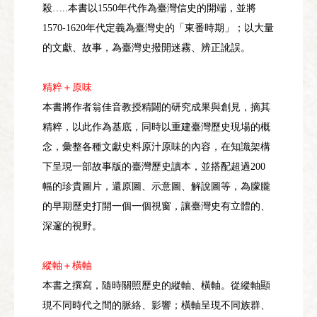
殺
本書以
年代作為臺灣信史的開端，並將
…..
1550
年代定義為臺灣史的「東番時期」；以大量
1570-1620
的文獻、故事，為臺灣史撥開迷霧、辨正訛誤。
精粹＋原味
本書將作者翁佳音教授精闢的研究成果與創見，摘其
精粹，以此作為基底，同時以重建臺灣歷史現場的概
念，彙整各種文獻史料原汁原味的內容，在知識架構
下呈現一部故事版的臺灣歷史讀本，並搭配超過
200
幅的珍貴圖片，還原圖、示意圖、解說圖等，為朦朧
的早期歷史打開一個一個視窗，讓臺灣史有立體的、
深邃的視野。
縱軸＋橫軸
本書之撰寫，隨時關照歷史的縱軸、橫軸。從縱軸顯
現不同時代之間的脈絡、影響；橫軸呈現不同族群、