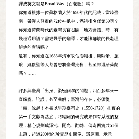
譯成英文就是
（百老匯）嗎？
Broad Way
你知道根據一位蘇格蘭人於
年代的記載，當時臺
1650
南一帶漢人尊奉的
位神祇中，媽祖排名僅第
嗎？
72
39
你知道荷蘭時代的臺灣長官召開「地方會議」時，有
幾種通用語？需經幾手的翻譯，才能讓鄒族的長老理
解他的宣講嗎？
還有，你知道在
年清軍攻佔澎湖後，康熙帝、施
1683
琅、姚啟聖等人都曾想將臺灣兜售，甚至歸還給荷蘭
嗎？……
許多與臺灣「出身」緊密關聯的問題，四百多年來一
直朦朧、訛誤，甚至曲解；臺灣的存在，必須從
「頭」說起！本書以早期臺灣史（
）扎實的
1550-1720
第一手文獻為基底，將精闢的研究成果作有系統的整
理，精心規劃成渾沌、開光、翻轉、傳奇四篇共
個
51
主題，超過
幅的珍貴歷史圖像、還原圖、示意
200