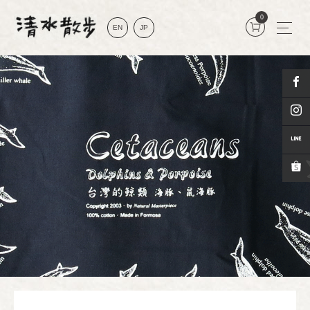
0
EN
JP