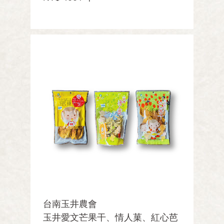
台南玉井農會
玉井愛文芒果干、情人菓、紅心芭